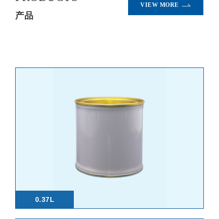
VIEW MORE
产品
0.37L